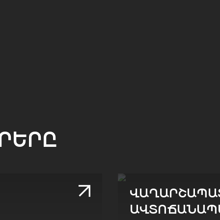
ՐԵՐԸ
ՎԱՂԱՐՇԱՊԱ
ԱՎՏՈՃԱՆԱՊ