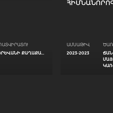
ՀԻՄՆԱՆՈՐՈԳ
ՊԱՏՎԻՐԱՏՈՒ
ԱՄՍԱԹԻՎ
ԾԱՌ
ԵՐԵՒԱՆԻ ՔԱՂԱՔԱՊԵՏԱՐԱՆ
2023-2023
ՃԱՆ
ԱՅՐ
ԱՌՈ