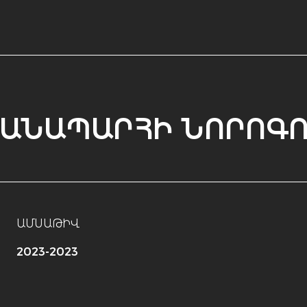
ՃԱՆԱՊԱՐՀԻ ՆՈՐՈԳՈ
ԱՄՍԱԹԻՎ
2023-2023