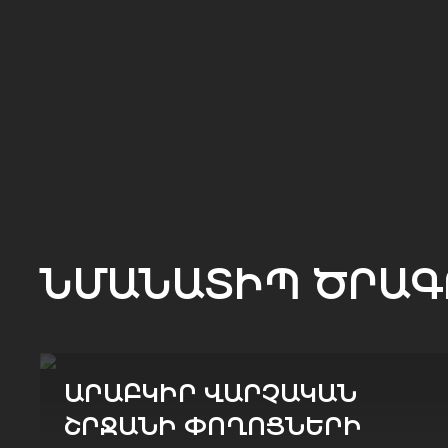
ՆՄԱՆԱՏԻՊ ԾՐԱԳ
ԱՐԱԲԿԻՐ ՎԱՐՉԱԿԱՆ
ՇՐՋԱՆԻ ՓՈՂՈՑՆԵՐԻ