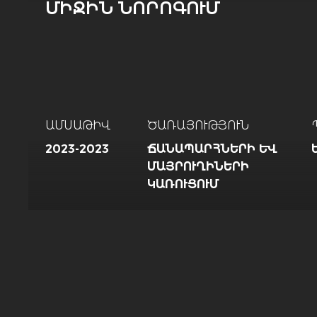
ՄԻՋԻՆ ՆՈՐՈԳՈՒՄ
ԱՄՍԱԹԻՎ
ԾԱՌԱՅՈՒԹՅՈՒՆ
2023-2023
ՃԱՆԱՊԱՐՀՆԵՐԻ ԵՒ Մ
ԱՅՐՈՒՂԻՆԵՐԻ Կ
ԱՌՈՒՑՈՒՄ