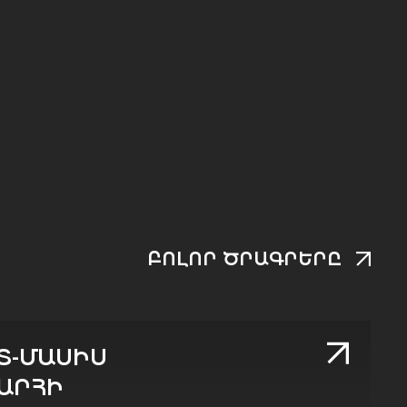
ԲՈԼՈՐ ԾՐԱԳՐԵՐԸ
Տ-ՄԱՍԻՍ
ԱՐՀԻ