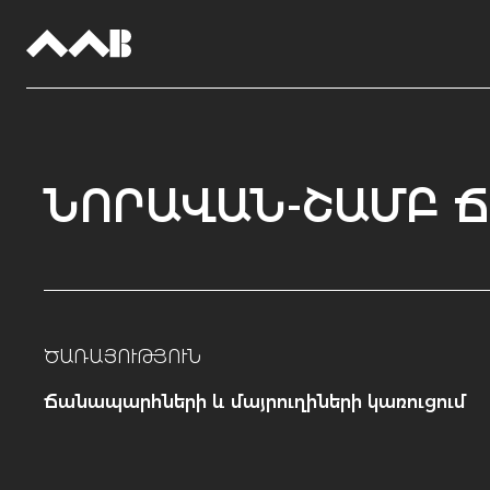
ՆՈՐԱՎԱՆ-ՇԱՄԲ 
ԾԱՌԱՅՈՒԹՅՈՒՆ
Ճանապարհների և մայրուղիների կառուցում