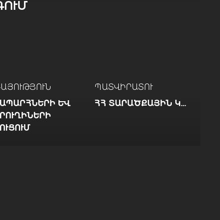
ՈՒՄ
ԱՅՈՒԹՅՈՒՆ
ՊԱՏՎԻՐԱՏՈՒ
ԱՊԱՐՀՆԵՐԻ ԵՒ Մ
ՀՀ ՏԱՐԱԾՔԱՅԻՆ ԿԱՌԱՎԱՐՄԱՆ ԵՒ ԵՆԹԱԿԱՌՈՒՑՎԱԾՔՆԵՐԻ ՆԱԽԱՐԱՐՈՒԹՅՈՒՆ
ՈՒՂԻՆԵՐԻ Կ
ՒՑՈՒՄ