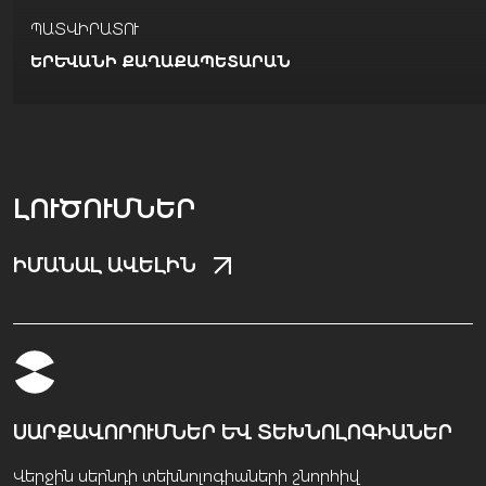
ՊԱՏՎԻՐԱՏՈՒ
ԵՐԵՒԱՆԻ ՔԱՂԱՔԱՊԵՏԱՐԱՆ
ԼՈՒԾՈՒՄՆԵՐ
ԻՄԱՆԱԼ ԱՎԵԼԻՆ
ՍԱՐՔԱՎՈՐՈՒՄՆԵՐ ԵՎ ՏԵԽՆՈԼՈԳԻԱՆԵՐ
Վերջին սերնդի տեխնոլոգիաների շնորհիվ