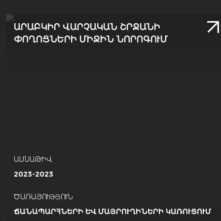
ԱՐԱԲԿԻՐ ՎԱՐՉԱԿԱՆ ՇՐՋԱՆԻ
ՓՈՂՈՑՆԵՐԻ ՄԻՋԻՆ ՆՈՐՈԳՈՒՄ
ԱՄՍԱԹԻՎ
2023-2023
ԾԱՌԱՅՈՒԹՅՈՒՆ
ՃԱՆԱՊԱՐՀՆԵՐԻ ԵՒ ՄԱՅՐՈՒՂԻՆԵՐԻ ԿԱՌՈՒՑՈՒՄ