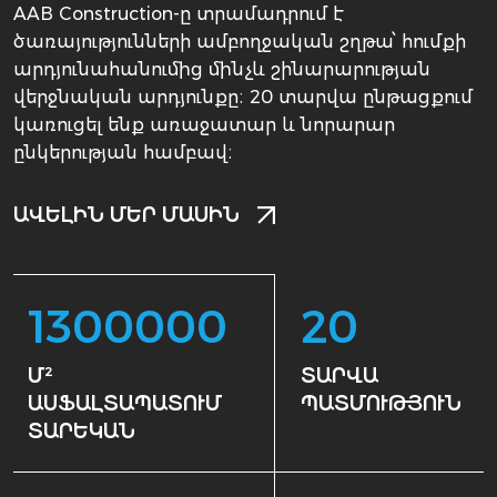
AAB Construction-ը տրամադրում է
ծառայությունների ամբողջական շղթա՝ հումքի
արդյունահանումից մինչև շինարարության
վերջնական արդյունքը։ 20 տարվա ընթացքում
կառուցել ենք առաջատար և նորարար
ընկերության համբավ։
ԱՎԵԼԻՆ ՄԵՐ ՄԱՍԻՆ
1300000
20
Մ²
ՏԱՐՎԱ
ԱՍՖԱԼՏԱՊԱՏՈՒՄ
ՊԱՏՄՈՒԹՅՈՒՆ
ՏԱՐԵԿԱՆ