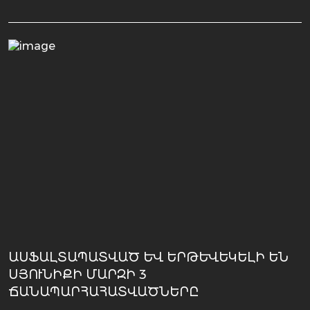
ԱՍՖԱԼՏԱՊԱՏՎԱԾ ԵՒ ԵՐԹԵՒԵԿԵԼԻ ԵՆ ՍՅ
ՈՒՆԻՔԻ ՄԱՐԶԻ 3 ՃԱ
ՆԱՊԱՐՀԱՀԱՏՎԱԾՆԵՐԸ