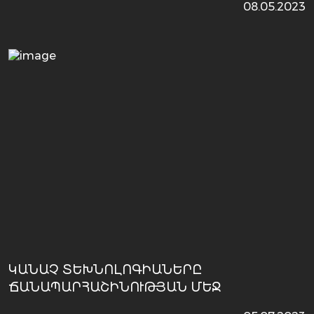
08.05.2023
ԿԱՆԱՉ ՏԵԽՆՈԼՈԳԻԱՆԵՐԸ
ՃԱՆԱՊԱՐՀԱՇԻՆՈՒԹՅԱՆ ՄԵՋ