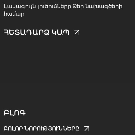
Լավագույն լուծումները Ձեր նախագծերի
համար
ՀԵՏԱԴԱՐՁ ԿԱՊ
ԲԼՈԳ
ԲՈԼՈՐ ՆՈՐՈՒԹՅՈՒՆՆԵՐԸ