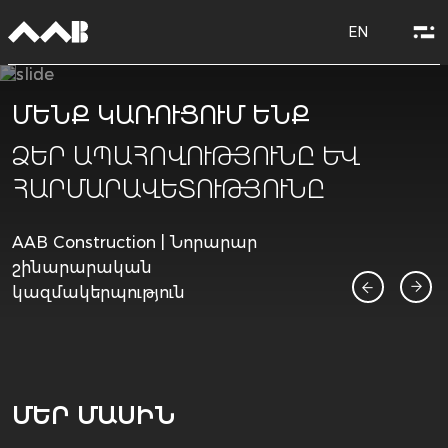
EN
ՄԵՆՔ ԿԱՌՈՒՑՈՒՄ ԵՆՔ
ՁԵՐ ԱՊԱՀՈՎՈՒԹՅՈՒՆԸ ԵՎ
ՀԱՐՄԱՐԱՎԵՏՈՒԹՅՈՒՆԸ
AAB Construction | Նորարար
շինարարական
կազմակերպություն
ՄԵՐ ՄԱՍԻՆ