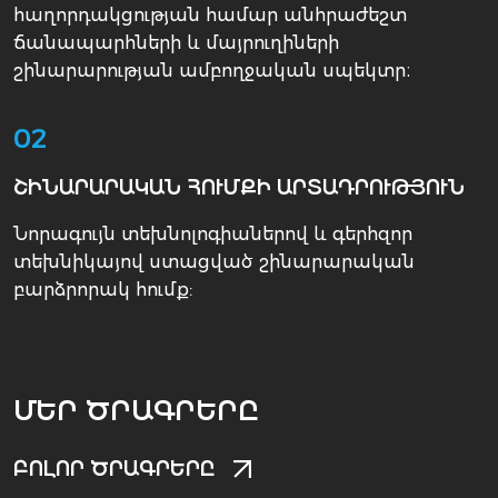
հաղորդակցության համար անհրաժեշտ
ճանապարհների և մայրուղիների
շինարարության ամբողջական սպեկտր։
02
ՇԻՆԱՐԱՐԱԿԱՆ ՀՈՒՄՔԻ ԱՐՏԱԴՐՈՒԹՅՈՒՆ
Նորագույն տեխնոլոգիաներով և գերհզոր
տեխնիկայով ստացված շինարարական
բարձրորակ հումք:
ՄԵՐ ԾՐԱԳՐԵՐԸ
ԲՈԼՈՐ ԾՐԱԳՐԵՐԸ