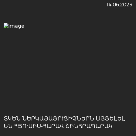
14.06.2023
ՏԿԵՆ ՆԵՐԿԱՅԱՑՈՒՑԻՉՆԵՐՆ ԱՅՑԵԼԵԼ
ԵՆ ՀՅՈՒՍԻՍ-ՀԱՐԱՎ ՇԻՆՀՐԱՊԱՐԱԿ