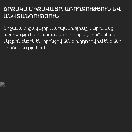
ՇՐՋԱԿԱ ՄԻՋԱՎԱՅՐ, ԱՌՈՂՋՈՒԹՅՈՒՆ ԵՎ
ԱՆՎՏԱՆԳՈՒԹՅՈՒՆ
Շրջակա միջավայրի պահպանությունը, մարդկանց
առողջությունն ու անվտանգությունը այն հիմնական
սկզբունքներն են, որոնցով մենք ուղղորդվում ենք մեր
գործունեությունում: