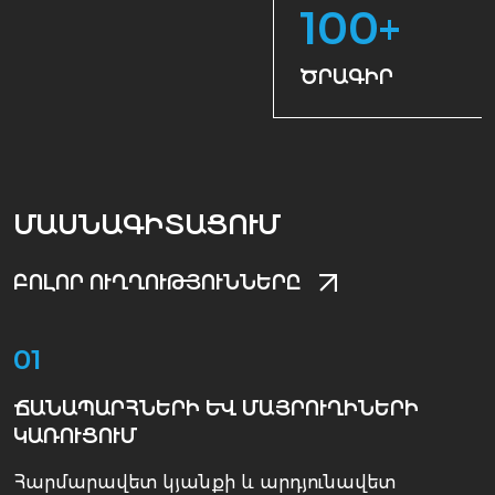
100
+
ԾՐԱԳԻՐ
ՄԱՍՆԱԳԻՏԱՑՈՒՄ
ԲՈԼՈՐ ՈՒՂՂՈՒԹՅՈՒՆՆԵՐԸ
01
ՃԱՆԱՊԱՐՀՆԵՐԻ ԵՒ ՄԱՅՐՈՒՂԻՆԵՐԻ Կ
ԱՌՈՒՑՈՒՄ
Հարմարավետ կյանքի և արդյունավետ